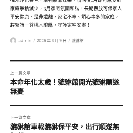
桃木淨化香包，增強驅邪效果，請回後1月即可感受到
家庭爭執減少，3月家宅氛圍和諧，長期摆放可保家人
平安健康、是非遠離，家宅不寧、煩心事多的家庭，
趕緊請一尊桃木貔貅，守護家宅安寧！
作
發
分
admin
2026 年 3 月 9 日
貔貅館
者
佈
類
日
期:
文
上一篇文章
章
本命年化太歲！貔貅館開光貔貅順遂
上
一
無憂
導
篇
覽
文
章:
下一篇文章
貔貅館車載貔貅保平安，出行順遂無
下