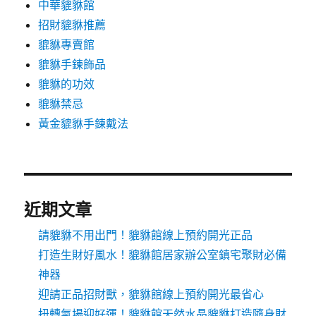
中華貔貅館
招財貔貅推薦
貔貅專賣館
貔貅手鍊飾品
貔貅的功效
貔貅禁忌
黃金貔貅手鍊戴法
近期文章
請貔貅不用出門！貔貅館線上預約開光正品
打造生財好風水！貔貅館居家辦公室鎮宅聚財必備
神器
迎請正品招財獸，貔貅館線上預約開光最省心
扭轉氣場迎好運！貔貅館天然水晶貔貅打造隨身財