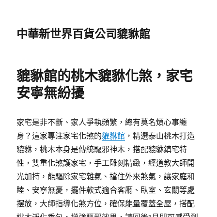
中華新世界百貨公司貔貅館
貔貅館的桃木貔貅化煞，家宅
安寧無紛擾
家宅是非不斷、家人爭執頻繁，總有莫名煩心事纏
身？這家專注家宅化煞的
貔貅館
，精選泰山桃木打造
貔貅，桃木本身是傳統驅邪神木，搭配貔貅鎮宅特
性，雙重化煞護家宅，手工雕刻精緻，經道教大師開
光加持，能驅除家宅雜氣、擋住外來煞氣，讓家庭和
睦、安寧無憂，擺件款式適合客廳、臥室、玄關等處
摆放，大師指導化煞方位，確保能量覆蓋全屋，搭配