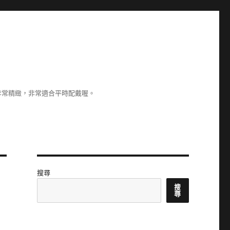
非常精緻，非常適合平時配戴喔。
搜尋
搜
尋