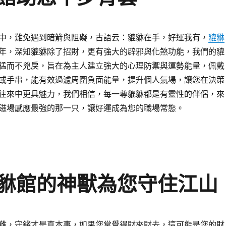
中，難免遇到暗箭與阻礙，古語云：貔貅在手，好運我有，
貔貅
年，深知貔貅除了招財，更有強大的辟邪與化煞功能，我們的貔
猛而不兇戾，旨在為主人建立強大的心理防禦與運勢能量，佩戴
或手串，能有效過濾周圍負面能量，提升個人氣場，讓您在決策
往來中更具魅力，我們相信，每一尊貔貅都是有靈性的伴侶，來
磁場感應最強的那一只，讓好運成為您的職場常態。
貅館的神獸為您守住江山
難，守錢才是真本事，如果您常覺得財來財去，這可能是您的財