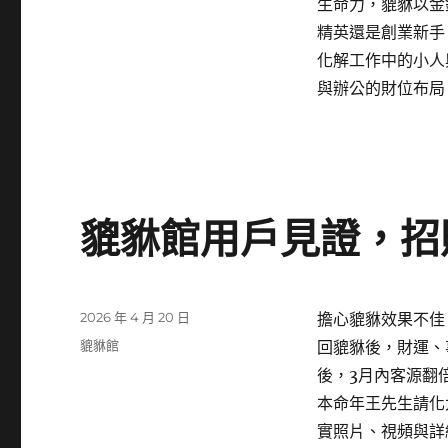
生命力，貔貅以金
期:
精英還是創業新手
化解工作中的小人
與辦公的財位布局
貔貅館用戶見證，招
發
2026 年 4 月 20 日
擔心貔貅效果不佳
佈
分
貔貅館
回貔貅後，財運、
日
類
後，3月內客源翻
期:
本命年王先生請化
實照片、視頻與詳