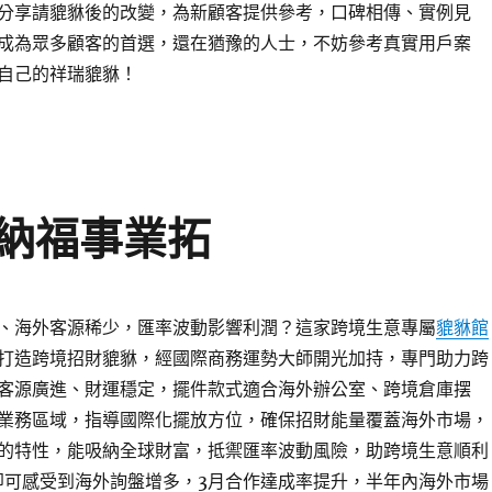
分享請貔貅後的改變，為新顧客提供參考，口碑相傳、實例見
成為眾多顧客的首選，還在猶豫的人士，不妨參考真實用戶案
自己的祥瑞貔貅！
納福事業拓
、海外客源稀少，匯率波動影響利潤？這家跨境生意專屬
貔貅館
打造跨境招財貔貅，經國際商務運勢大師開光加持，專門助力跨
客源廣進、財運穩定，擺件款式適合海外辦公室、跨境倉庫摆
業務區域，指導國際化擺放方位，確保招財能量覆蓋海外市場，
的特性，能吸納全球財富，抵禦匯率波動風險，助跨境生意順利
即可感受到海外詢盤增多，3月合作達成率提升，半年內海外市場