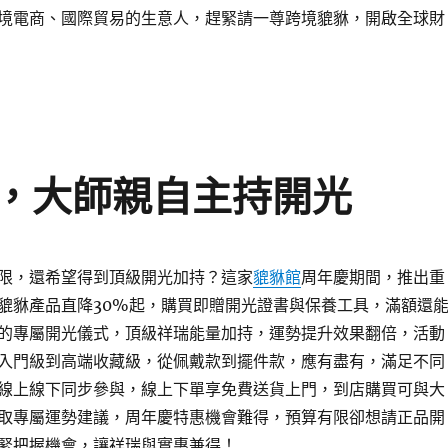
境電商、國際貿易的生意人，趕緊請一尊跨境貔貅，開啟全球財
，大師親自主持開光
限，還希望得到頂級開光加持？這家
貔貅館
周年慶期間，推出重
貔貅產品直降30%起，購買即贈開光證書與保養工具，滿額還
的專屬開光儀式，頂級祥瑞能量加持，運勢提升效果翻倍，活動
入門級到高端收藏級，從佩戴款到擺件款，應有盡有，滿足不同
線上線下同步參與，線上下單享免費送貨上門，到店購買可與大
取專屬運勢建議，周年慶特惠機會難得，預算有限卻想請正品開
緊把握機會，讓祥瑞與實惠兼得！