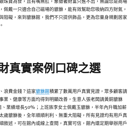
銀珠寶為食，且有嘴無肛，象徵著財富只進不出，無論您是商場
，佩戴一只適合自己磁場的貔貅，能有效幫助您吸納四方財氣，
與阻礙，來到貔貅館，我們不只提供飾品，更為您量身規劃居家
。
財真實案例口碑之選
、浪費金錢？這家
貔貅館
積累了數萬用戶真實見證，眾多顧客請
事業、健康等方面均得到明顯改善，生意人張老闆請黃銅貔貅
倍、業績增長50%；上班族李女士佩戴玉貔貅，半年內升職加薪
太歲貔貅後，全年順順利利、無重大阻礙，所有見證均有用戶真
細敘述，可在館內或線上查閱，真實可信，館內還定期舉辦用戶