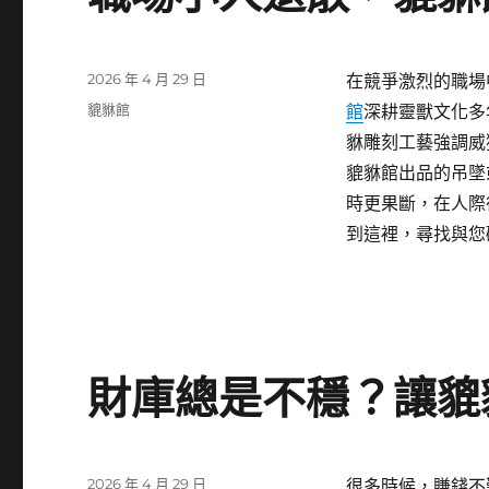
發
2026 年 4 月 29 日
在競爭激烈的職場
佈
分
貔貅館
館
深耕靈獸文化多
日
類
貅雕刻工藝強調威
期:
貔貅館出品的吊墜
時更果斷，在人際
到這裡，尋找與您
財庫總是不穩？讓貔
發
2026 年 4 月 29 日
很多時候，賺錢不