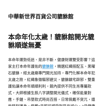
中華新世界百貨公司貔貅館
本命年化太歲！貔貅館開光貔
貅順遂無憂
本命年運勢低迷、是非不斷，健康財運雙受影響？這
家主打本命年護佑的
貔貅館
，精選紅繩搭配玉、黑曜
石貔貅，經太歲廟專門開光加持，專門化解本命年犯
太歲之險，紅繩象徵驅邪避災，貔貅鎮宅辟邪，雙重
護佑讓本命年順順利利，館內提供不同生肖專屬款
式，大師根據生辰八字調整開光儀式，確保能量對
應，手鏈、吊墜款式時尚百搭，日常佩戴不突兀，還