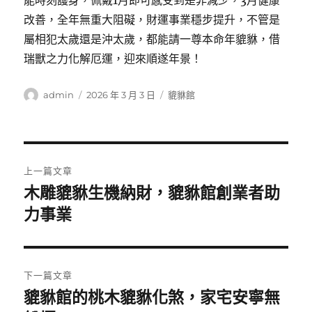
能時刻護身，佩戴1月即可感受到是非減少，3月健康
改善，全年無重大阻礙，財運事業穩步提升，不管是
屬相犯太歲還是沖太歲，都能請一尊本命年貔貅，借
瑞獸之力化解厄運，迎來順遂年景！
作
發
分
admin
2026 年 3 月 3 日
貔貅館
者
佈
類
日
期:
文
上一篇文章
章
木雕貔貅生機納財，貔貅館創業者助
上
一
力事業
導
篇
覽
文
章:
下一篇文章
貔貅館的桃木貔貅化煞，家宅安寧無
下