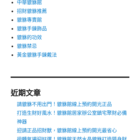
中華貔貅館
招財貔貅推薦
貔貅專賣館
貔貅手鍊飾品
貔貅的功效
貔貅禁忌
黃金貔貅手鍊戴法
近期文章
請貔貅不用出門！貔貅館線上預約開光正品
打造生財好風水！貔貅館居家辦公室鎮宅聚財必備
神器
迎請正品招財獸，貔貅館線上預約開光最省心
扭轉氣場迎好運！貔貅館天然水晶貔貅打造隨身財