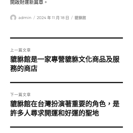
開啟財運新篇章。
作
發
分
admin
2024 年 11 月 18 日
貔貅館
者
佈
類
日
期:
文
上一篇文章
章
貔貅館是一家專營貔貅文化商品及服
上
一
務的商店
導
篇
覽
文
章:
下一篇文章
貔貅館在台灣扮演著重要的角色，是
下
一
許多人尋求開運和好運的聖地
篇
文