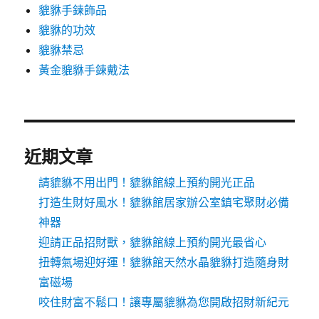
貔貅手鍊飾品
貔貅的功效
貔貅禁忌
黃金貔貅手鍊戴法
近期文章
請貔貅不用出門！貔貅館線上預約開光正品
打造生財好風水！貔貅館居家辦公室鎮宅聚財必備
神器
迎請正品招財獸，貔貅館線上預約開光最省心
扭轉氣場迎好運！貔貅館天然水晶貔貅打造隨身財
富磁場
咬住財富不鬆口！讓專屬貔貅為您開啟招財新紀元