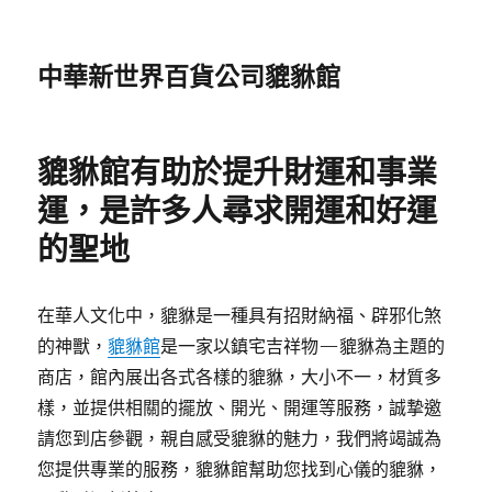
中華新世界百貨公司貔貅館
貔貅館有助於提升財運和事業
運，是許多人尋求開運和好運
的聖地
在華人文化中，貔貅是一種具有招財納福、辟邪化煞
的神獸，
貔貅館
是一家以鎮宅吉祥物—貔貅為主題的
商店，館內展出各式各樣的貔貅，大小不一，材質多
樣，並提供相關的擺放、開光、開運等服務，誠摯邀
請您到店參觀，親自感受貔貅的魅力，我們將竭誠為
您提供專業的服務，貔貅館幫助您找到心儀的貔貅，