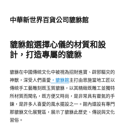
中華新世界百貨公司貔貅館
貔貅館選擇心儀的材質和設
計，打造專屬的貔貅
貔貅在中國傳統文化中被視為招財進寶、辟邪驅灾的
神獸，深受人們喜愛
，貔貅館
主打由恩施當地工匠以
傳統手工藝雕刻既玉質貔貅，以其精緻既雕工並獨特
所材質而聞名，既方便又時尚，是非常具有靈氣的手
鍊，是許多人喜愛的風水擺設之一。館內還設有專門
那貔貅文化展覽區，展示了貔貅此歷史、傳説與文化
習俗。