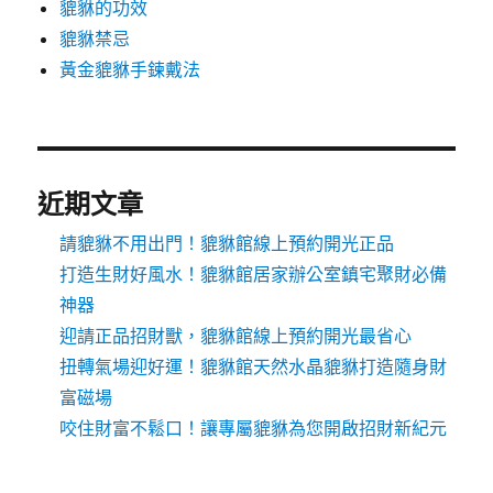
貔貅的功效
貔貅禁忌
黃金貔貅手鍊戴法
近期文章
請貔貅不用出門！貔貅館線上預約開光正品
打造生財好風水！貔貅館居家辦公室鎮宅聚財必備
神器
迎請正品招財獸，貔貅館線上預約開光最省心
扭轉氣場迎好運！貔貅館天然水晶貔貅打造隨身財
富磁場
咬住財富不鬆口！讓專屬貔貅為您開啟招財新紀元