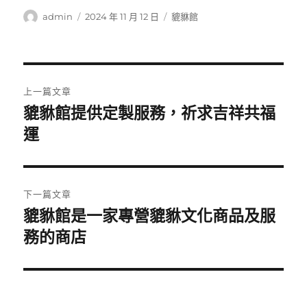
作
發
分
admin
2024 年 11 月 12 日
貔貅館
者
佈
類
日
期:
文
上一篇文章
章
貔貅館提供定製服務，祈求吉祥共福
上
一
運
導
篇
覽
文
章:
下一篇文章
貔貅館是一家專營貔貅文化商品及服
下
一
務的商店
篇
文
章: