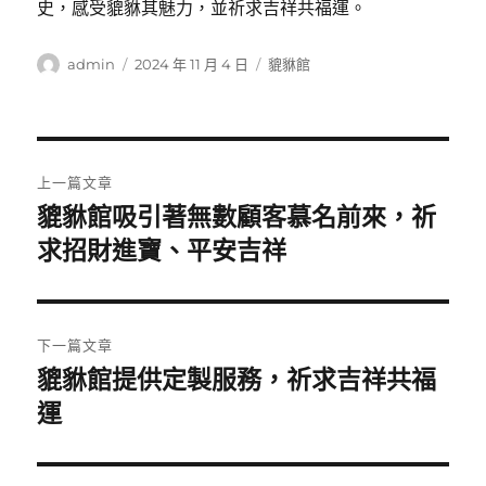
史，感受貔貅其魅力，並祈求吉祥共福運。
作
發
分
admin
2024 年 11 月 4 日
貔貅館
者
佈
類
日
期:
文
上一篇文章
章
貔貅館吸引著無數顧客慕名前來，祈
上
一
求招財進寶、平安吉祥
導
篇
覽
文
章:
下一篇文章
貔貅館提供定製服務，祈求吉祥共福
下
一
運
篇
文