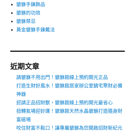
貔貅手鍊飾品
貔貅的功效
貔貅禁忌
黃金貔貅手鍊戴法
近期文章
請貔貅不用出門！貔貅館線上預約開光正品
打造生財好風水！貔貅館居家辦公室鎮宅聚財必備
神器
迎請正品招財獸，貔貅館線上預約開光最省心
扭轉氣場迎好運！貔貅館天然水晶貔貅打造隨身財
富磁場
咬住財富不鬆口！讓專屬貔貅為您開啟招財新紀元