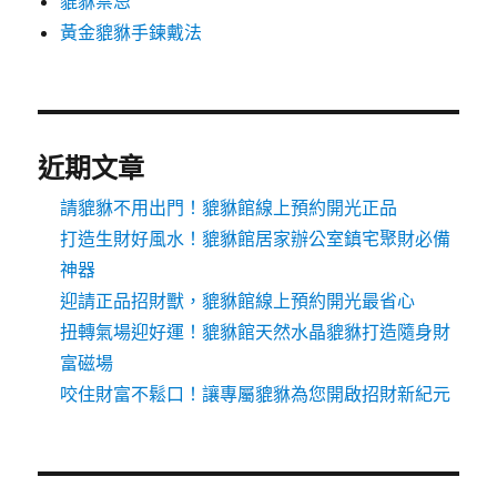
貔貅禁忌
黃金貔貅手鍊戴法
近期文章
請貔貅不用出門！貔貅館線上預約開光正品
打造生財好風水！貔貅館居家辦公室鎮宅聚財必備
神器
迎請正品招財獸，貔貅館線上預約開光最省心
扭轉氣場迎好運！貔貅館天然水晶貔貅打造隨身財
富磁場
咬住財富不鬆口！讓專屬貔貅為您開啟招財新紀元