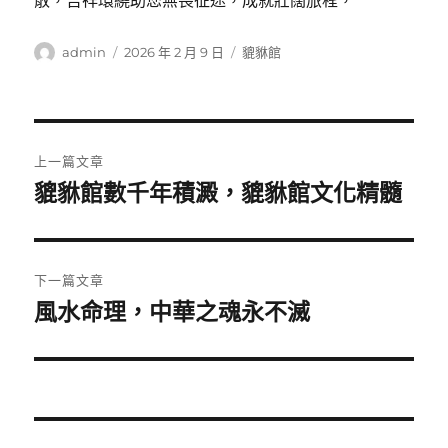
散，吉祥環繞助您無畏征途，成就壯闊旅程，
作
發
分
admin
2026 年 2 月 9 日
貔貅館
者
佈
類
日
期:
文
上一篇文章
章
貔貅館數千年積澱，貔貅館文化精髓
上
一
導
篇
覽
文
下一篇文章
章:
風水命理，中華之魂永不滅
下
一
篇
文
章: