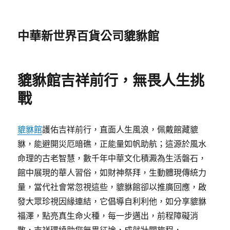
中華新世界百貨公司貔貅館
貔貅館吉祥前行，無畏人生挑
戰
貔貅館
護佑吉祥前行，直面人生風浪，佩戴館藏貔
貅，能避開災厄暗礁，正能量如帆助航；這源於風水
命理的古老智慧，數千年中華文化積澱為生活磐石，
館中展現的華人習俗，如財神祭拜，生動體現傳統力
量，當代社會常忽視這些，貔貅館卻以推廣回應，啟
發大眾珍視因緣連結，它倡導自利利他，如分享貔貅
福澤，點亮真生命火種，每一步邁出，前程障礙消