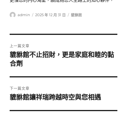
更懂您的內心渴望，願成為您人生路上的知心夥伴，
作
發
分
admin
2025 年 12 月 31 日
貔貅館
者
佈
類
日
期:
文
上一篇文章
章
貔貅館不止招財，更是家庭和睦的黏
上
一
合劑
導
篇
覽
文
章:
下一篇文章
貔貅館讓祥瑞跨越時空與您相遇
下
一
篇
文