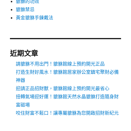
貔貅的功效
貔貅禁忌
黃金貔貅手鍊戴法
近期文章
請貔貅不用出門！貔貅館線上預約開光正品
打造生財好風水！貔貅館居家辦公室鎮宅聚財必備
神器
迎請正品招財獸，貔貅館線上預約開光最省心
扭轉氣場迎好運！貔貅館天然水晶貔貅打造隨身財
富磁場
咬住財富不鬆口！讓專屬貔貅為您開啟招財新紀元