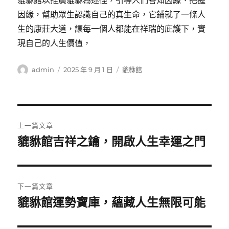
貔貅館以推廣貔貅為途徑，引導人們善知因緣、把握
因緣，幫助眾生認識自己的真生命，它鋪就了一條人
生的康莊大道，讓每一個人都能在祥瑞的庇護下，實
現自己的人生價值，
作
發
分
admin
2025 年 9 月 1 日
貔貅館
者
佈
類
日
期:
文
上一篇文章
章
貔貅館吉祥之鑰，開啟人生幸運之門
上
一
導
篇
覽
文
下一篇文章
章:
貔貅館運勢寶庫，蘊藏人生無限可能
下
一