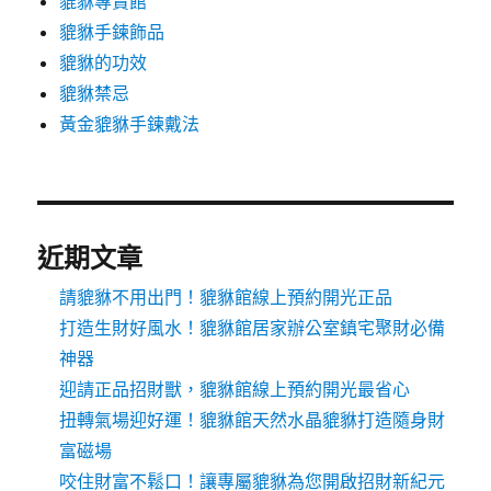
貔貅專賣館
貔貅手鍊飾品
貔貅的功效
貔貅禁忌
黃金貔貅手鍊戴法
近期文章
請貔貅不用出門！貔貅館線上預約開光正品
打造生財好風水！貔貅館居家辦公室鎮宅聚財必備
神器
迎請正品招財獸，貔貅館線上預約開光最省心
扭轉氣場迎好運！貔貅館天然水晶貔貅打造隨身財
富磁場
咬住財富不鬆口！讓專屬貔貅為您開啟招財新紀元