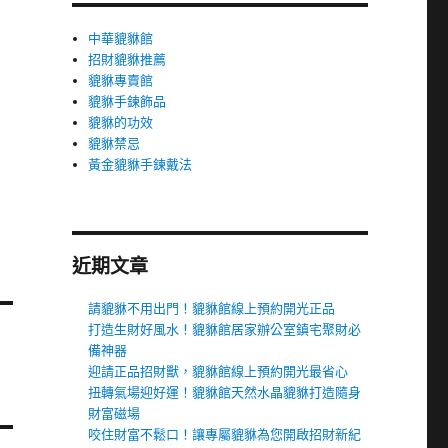
中華貔貅館
招財貔貅推薦
貔貅專賣館
貔貅手鍊飾品
貔貅的功效
貔貅禁忌
黃金貔貅手鍊戴法
近期文章
請貔貅不用出門！貔貅館線上預約開光正品
打造生財好風水！貔貅館居家辦公室鎮宅聚財必
備神器
迎請正品招財獸，貔貅館線上預約開光最省心
扭轉氣場迎好運！貔貅館天然水晶貔貅打造隨身
財富磁場
咬住財富不鬆口！讓專屬貔貅為您開啟招財新紀