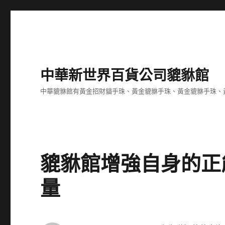
中華新世界百貨公司貔貅館
中華貔貅館有黃金招財貓手珠、黃金貔貅手珠、黃金貔貅手珠、
貔貅館增強自身的正
量