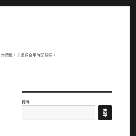
非常精緻，非常適合平時配戴喔。
搜尋
搜
尋