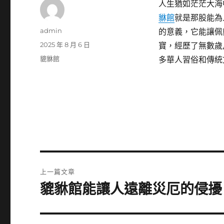
人生猶如茫茫大海
貅館
就是那股能為
作
admin
的意義，它能讓佩
者
發
2025 年 8 月 6 日
寶，經歷了無數歲
佈
分
貔貅館
多華人習俗和傳統
日
類
期:
文
上一篇文章
章
貔貅館能讓人遠離災厄的侵擾
上
一
導
篇