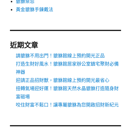
貔貅禁忌
黃金貔貅手鍊戴法
近期文章
請貔貅不用出門！貔貅館線上預約開光正品
打造生財好風水！貔貅館居家辦公室鎮宅聚財必備
神器
迎請正品招財獸，貔貅館線上預約開光最省心
扭轉氣場迎好運！貔貅館天然水晶貔貅打造隨身財
富磁場
咬住財富不鬆口！讓專屬貔貅為您開啟招財新紀元