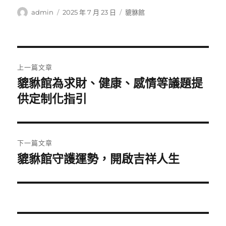
作
發
分
admin
2025 年 7 月 23 日
貔貅館
者
佈
類
日
期:
文
上一篇文章
章
貔貅館為求財、健康、感情等議題提
上
一
供定制化指引
導
篇
覽
文
章:
下一篇文章
貔貅館守護運勢，開啟吉祥人生
下
一
篇
文
章: