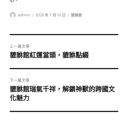
心。
作
發
分
admin
2025 年 7 月 10 日
貔貅館
者
佈
類
日
期:
文
上一篇文章
章
貔貅館紅運當頭，貔貅點綴
上
一
導
篇
覽
文
下一篇文章
章:
貔貅館瑞氣千祥，解鎖神獸的跨國文
下
一
化魅力
篇
文
章: