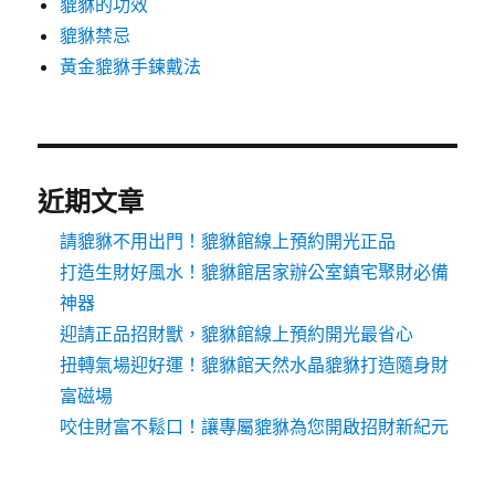
貔貅的功效
貔貅禁忌
黃金貔貅手鍊戴法
近期文章
請貔貅不用出門！貔貅館線上預約開光正品
打造生財好風水！貔貅館居家辦公室鎮宅聚財必備
神器
迎請正品招財獸，貔貅館線上預約開光最省心
扭轉氣場迎好運！貔貅館天然水晶貔貅打造隨身財
富磁場
咬住財富不鬆口！讓專屬貔貅為您開啟招財新紀元