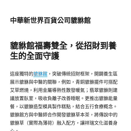
中華新世界百貨公司貔貅館
貔貅館福壽雙全，從招財到養
生的全面守護
這座獨特的
貔貅館
，突破傳統招財框架，開闢養生區
展示貔貅與中醫的關聯，例如，青銅貔貅擺件可搭配
艾草燃燒，利用金屬導熱性散發暖氣；翡翠貔貅則建
議放置臥室，吸收負離子改善睡眠。更推出貔貅能量
餐，以貔貅造型模具製作糕點，結合五行食療概念。
貔貅館方與中醫師合作開發貔貅草本茶，將傳說中的
貔貅草（實際為薄荷）融入配方，讓祥瑞文化滋養身