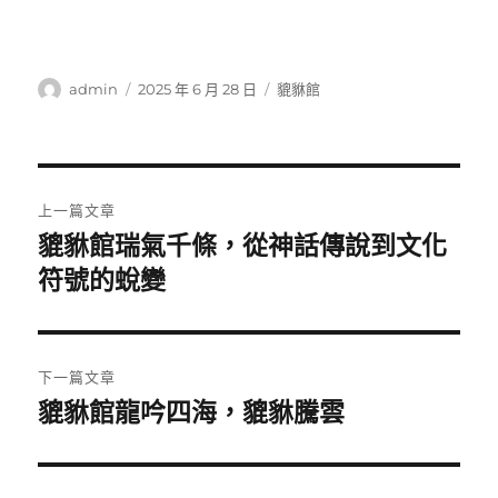
作
發
分
admin
2025 年 6 月 28 日
貔貅館
者
佈
類
日
期:
文
上一篇文章
章
貔貅館瑞氣千條，從神話傳說到文化
上
一
符號的蛻變
導
篇
覽
文
章:
下一篇文章
貔貅館龍吟四海，貔貅騰雲
下
一
篇