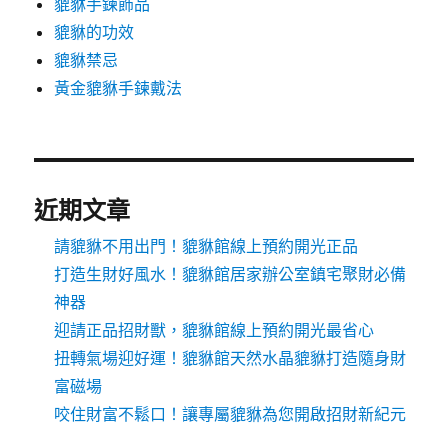
貔貅手鍊飾品
貔貅的功效
貔貅禁忌
黃金貔貅手鍊戴法
近期文章
請貔貅不用出門！貔貅館線上預約開光正品
打造生財好風水！貔貅館居家辦公室鎮宅聚財必備
神器
迎請正品招財獸，貔貅館線上預約開光最省心
扭轉氣場迎好運！貔貅館天然水晶貔貅打造隨身財
富磁場
咬住財富不鬆口！讓專屬貔貅為您開啟招財新紀元