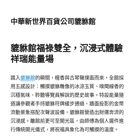
中華新世界百貨公司貔貅館
貔貅館福祿雙全，沉浸式體驗
祥瑞能量場
踏入
貔貅館
的瞬間，檀香與古琴聲撲面而來，全館採
用五感設計：觸摸貔貅雕像的冰涼玉質、嗅聞線香的
沉穩氣味、聆聽導覽員解說的歷史故事。特設能量隧
道讓參觀者手持貔貅符牌緩步通過，牆面投影的金幣
流動景象搭配次聲波設備，貔貅館營造出財運奔流的
沉浸感。離館前更可至開光區，由師傅為個人擺件進
行傳統開光儀式，將祝福具象化為可觸摸的溫度。