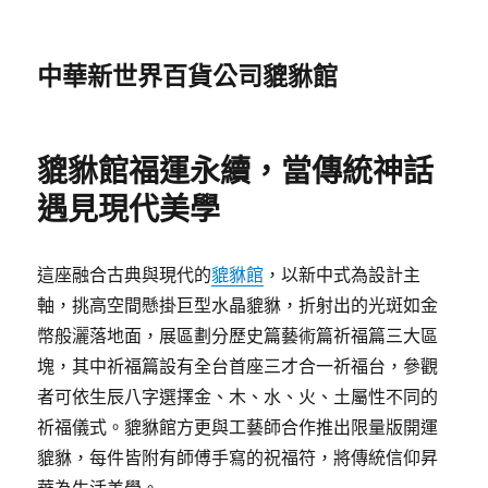
中華新世界百貨公司貔貅館
貔貅館福運永續，當傳統神話
遇見現代美學
這座融合古典與現代的
貔貅館
，以新中式為設計主
軸，挑高空間懸掛巨型水晶貔貅，折射出的光斑如金
幣般灑落地面，展區劃分歷史篇藝術篇祈福篇三大區
塊，其中祈福篇設有全台首座三才合一祈福台，參觀
者可依生辰八字選擇金、木、水、火、土屬性不同的
祈福儀式。貔貅館方更與工藝師合作推出限量版開運
貔貅，每件皆附有師傅手寫的祝福符，將傳統信仰昇