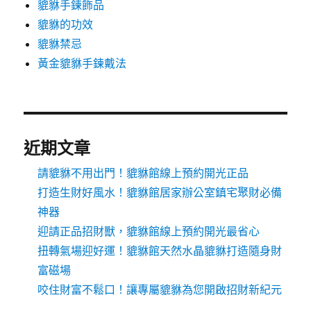
貔貅手鍊飾品
貔貅的功效
貔貅禁忌
黃金貔貅手鍊戴法
近期文章
請貔貅不用出門！貔貅館線上預約開光正品
打造生財好風水！貔貅館居家辦公室鎮宅聚財必備
神器
迎請正品招財獸，貔貅館線上預約開光最省心
扭轉氣場迎好運！貔貅館天然水晶貔貅打造隨身財
富磁場
咬住財富不鬆口！讓專屬貔貅為您開啟招財新紀元