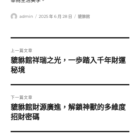
華為生活美學。
作
發
分
admin
2025 年 6 月 28 日
貔貅館
者
佈
類
日
期:
文
上一篇文章
章
貔貅館祥瑞之光，一歩踏入千年財運
上
一
秘境
導
篇
覽
文
章:
下一篇文章
貔貅館財源廣進，解鎖神獸的多維度
下
一
招財密碼
篇
文