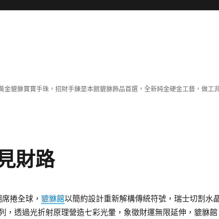
黃金貔貅寶寶手珠，招財手鍊是本館貔貅飾品首選，全新純金硬金工藝，做工
見財路
t風潮席捲全球，
貔貅館
以簡約設計重新解構傳統符號，瑞士切割水
列，透過光折射原理營造七彩光暈，象徵財運無限延伸，貔貅館