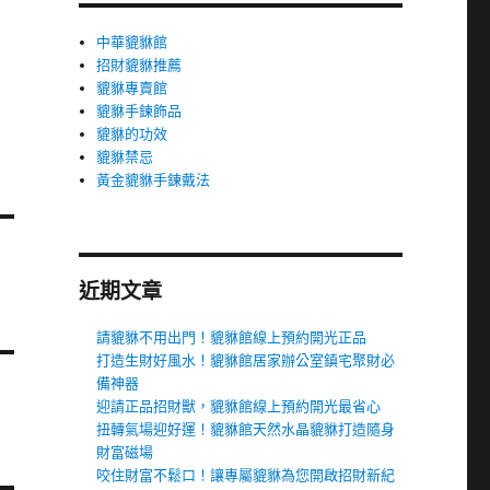
中華貔貅館
招財貔貅推薦
貔貅專賣館
貔貅手鍊飾品
貔貅的功效
貔貅禁忌
黃金貔貅手鍊戴法
近期文章
請貔貅不用出門！貔貅館線上預約開光正品
打造生財好風水！貔貅館居家辦公室鎮宅聚財必
備神器
迎請正品招財獸，貔貅館線上預約開光最省心
扭轉氣場迎好運！貔貅館天然水晶貔貅打造隨身
財富磁場
咬住財富不鬆口！讓專屬貔貅為您開啟招財新紀