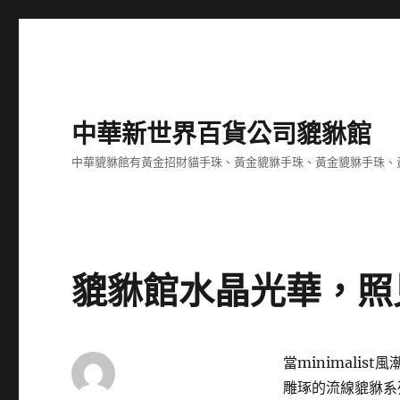
中華新世界百貨公司貔貅館
中華貔貅館有黃金招財貓手珠、黃金貔貅手珠、黃金貔貅手珠、
貔貅館水晶光華，照
當minimalis
雕琢的流線貔貅系