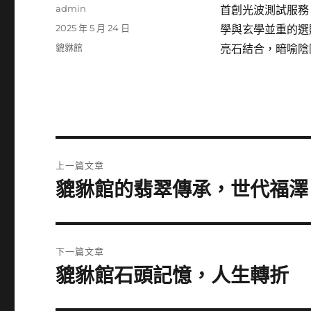
作
admin
首創光波測試服務
者
發
2025 年 5 月 24 日
學與玄學並重的選
佈
分
貔貅館
亮石結合，暗喻陰
日
類
期:
文
上一篇文章
章
貔貅館的翡翠傳承，世代福澤
上
一
導
篇
覽
文
下一篇文章
章:
貔貅館石頭記憶，人生轉折
下
一