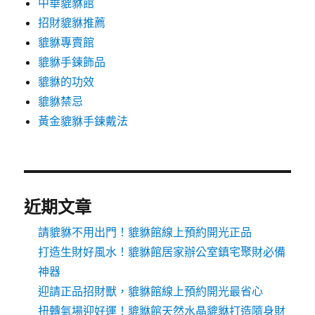
中華貔貅館
招財貔貅推薦
貔貅專賣館
貔貅手鍊飾品
貔貅的功效
貔貅禁忌
黃金貔貅手鍊戴法
近期文章
請貔貅不用出門！貔貅館線上預約開光正品
打造生財好風水！貔貅館居家辦公室鎮宅聚財必備
神器
迎請正品招財獸，貔貅館線上預約開光最省心
扭轉氣場迎好運！貔貅館天然水晶貔貅打造隨身財