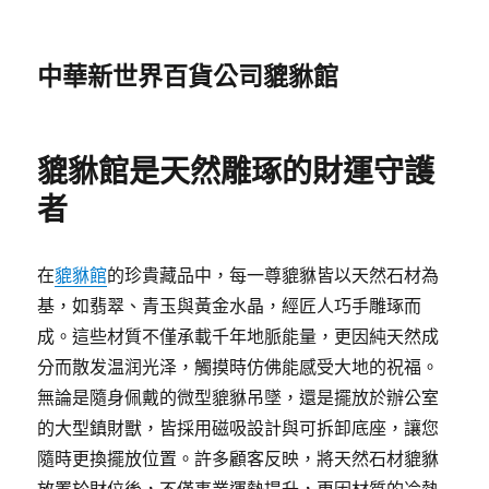
中華新世界百貨公司貔貅館
貔貅館是天然雕琢的財運守護
者
在
貔貅館
的珍貴藏品中，每一尊貔貅皆以天然石材為
基，如翡翠、青玉與黃金水晶，經匠人巧手雕琢而
成。這些材質不僅承載千年地脈能量，更因純天然成
分而散发温润光泽，觸摸時仿佛能感受大地的祝福。
無論是隨身佩戴的微型貔貅吊墜，還是擺放於辦公室
的大型鎮財獸，皆採用磁吸設計與可拆卸底座，讓您
隨時更換擺放位置。許多顧客反映，將天然石材貔貅