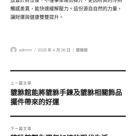
放置於財位後，不僅事業運勢提升，更因材質的冷熱
觸感差異，能快速緩解壓力。這份源自自然的力量，
讓財運與健康雙雙提升。
作
發
分
admin
2025 年 4 月 26 日
貔貅館
者
佈
類
日
期:
文
上一篇文章
章
貔貅館能將貔貅手鍊及貔貅相關飾品
上
一
擺件帶來的好運
導
篇
覽
文
章:
下一篇文章