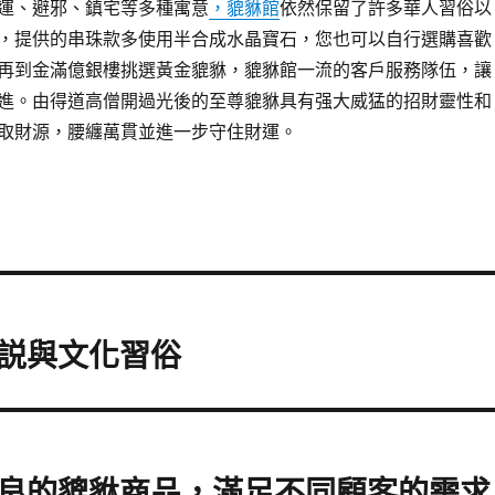
運、避邪、鎮宅等多種寓意
，貔貅館
依然保留了許多華人習俗以
，提供的串珠款多使用半合成水晶寶石，您也可以自行選購喜歡
再到金滿億銀樓挑選黃金貔貅，貔貅館一流的客戶服務隊伍，讓
進。由得道高僧開過光後的至尊貔貅具有强大威猛的招財靈性和
取財源，腰纏萬貫並進一步守住財運。
説與文化習俗
良的貔貅商品，滿足不同顧客的需求