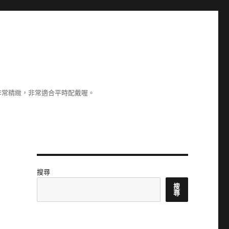
非常精緻，非常適合平時配戴喔。
搜尋
搜
尋