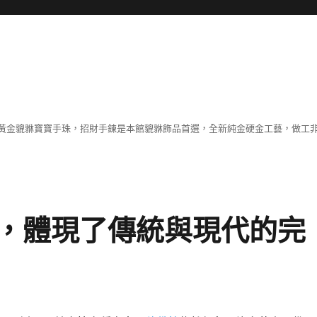
黃金貔貅寶寶手珠，招財手鍊是本館貔貅飾品首選，全新純金硬金工藝，做工
，體現了傳統與現代的完