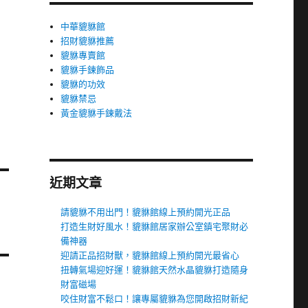
中華貔貅館
招財貔貅推薦
貔貅專賣館
貔貅手鍊飾品
貔貅的功效
貔貅禁忌
黃金貔貅手鍊戴法
近期文章
請貔貅不用出門！貔貅館線上預約開光正品
打造生財好風水！貔貅館居家辦公室鎮宅聚財必
備神器
迎請正品招財獸，貔貅館線上預約開光最省心
扭轉氣場迎好運！貔貅館天然水晶貔貅打造隨身
財富磁場
咬住財富不鬆口！讓專屬貔貅為您開啟招財新紀