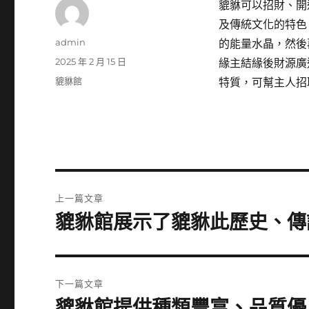
貔貅可以招財、開
及傳統文化的特色
作
admin
的能量水晶，然後
者
發
2025 年 2 月 15 日
緣主結緣後財源廣
佈
分
貔貅館
特質，可幫主人招
日
類
期:
文
上一篇文章
章
貔貅館展示了貔貅此歷史、傳
上
一
導
篇
覽
文
下一篇文章
章:
貔貅館提供種類豐富、品質優
下