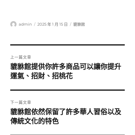
作
發
分
admin
2025 年 1 月 15 日
貔貅館
者
佈
類
日
期:
文
上一篇文章
章
貔貅館提供你許多商品可以讓你提升
上
一
運氣、招財、招桃花
導
篇
覽
文
章:
下一篇文章
貔貅館依然保留了許多華人習俗以及
下
一
傳統文化的特色
篇