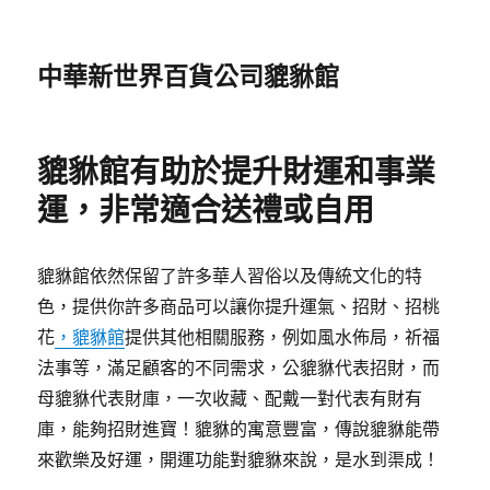
中華新世界百貨公司貔貅館
貔貅館有助於提升財運和事業
運，非常適合送禮或自用
貔貅館依然保留了許多華人習俗以及傳統文化的特
色，提供你許多商品可以讓你提升運氣、招財、招桃
花
，貔貅館
提供其他相關服務，例如風水佈局，祈福
法事等，滿足顧客的不同需求，公貔貅代表招財，而
母貔貅代表財庫，一次收藏、配戴一對代表有財有
庫，能夠招財進寶！貔貅的寓意豐富，傳說貔貅能帶
來歡樂及好運，開運功能對貔貅來說，是水到渠成！