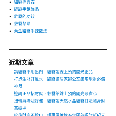
貔貅專賣館
貔貅手鍊飾品
貔貅的功效
貔貅禁忌
黃金貔貅手鍊戴法
近期文章
請貔貅不用出門！貔貅館線上預約開光正品
打造生財好風水！貔貅館居家辦公室鎮宅聚財必備
神器
迎請正品招財獸，貔貅館線上預約開光最省心
扭轉氣場迎好運！貔貅館天然水晶貔貅打造隨身財
富磁場
咬住財富不鬆口！讓專屬貔貅為您開啟招財新紀元