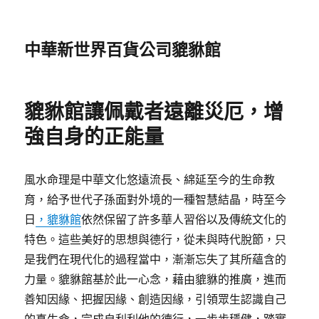
中華新世界百貨公司貔貅館
貔貅館讓佩戴者遠離災厄，增
強自身的正能量
風水命理是中華文化悠遠流長、綿延至今的生命教
育，給予世代子孫面對外境的一種智慧結晶，時至今
日
，貔貅館
依然保留了許多華人習俗以及傳統文化的
特色。這些美好的思想與德行，從未與時代脫節，只
是我們在現代化的過程當中，漸漸忘失了其所蘊含的
力量。貔貅館基於此一心念，藉由貔貅的推廣，進而
善知因緣、把握因緣、創造因緣，引領眾生認識自己