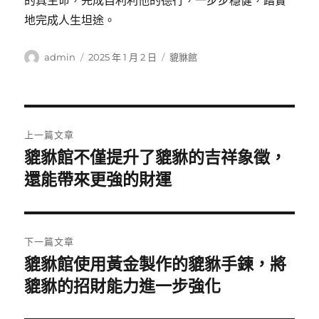
的真生命，完成自利利他的德行，一步步穩健，踏實
地完成人生坦途。
作
發
分
admin
2025 年 1 月 2 日
貔貅館
者
佈
類
日
期:
文
上一篇文章
章
貔貅館不僅提升了貔貅的吉祥象徵，
上
一
還能帶來更強的財運
導
篇
覽
文
章:
下一篇文章
貔貅館使用黃金製作的貔貅手鍊，將
下
一
貔貅的招財能力進一步強化
篇