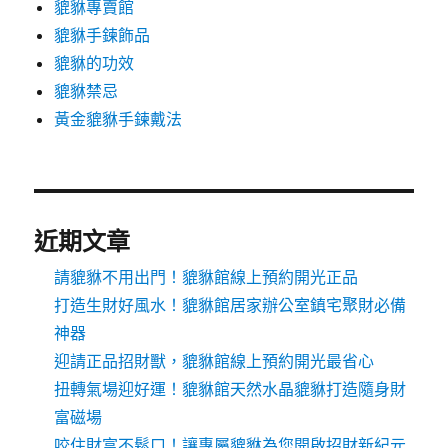
貔貅專賣館
貔貅手鍊飾品
貔貅的功效
貔貅禁忌
黃金貔貅手鍊戴法
近期文章
請貔貅不用出門！貔貅館線上預約開光正品
打造生財好風水！貔貅館居家辦公室鎮宅聚財必備
神器
迎請正品招財獸，貔貅館線上預約開光最省心
扭轉氣場迎好運！貔貅館天然水晶貔貅打造隨身財
富磁場
咬住財富不鬆口！讓專屬貔貅為您開啟招財新紀元